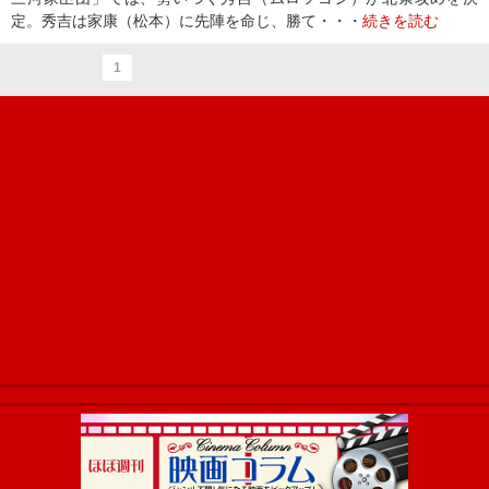
定。秀吉は家康（松本）に先陣を命じ、勝て・・・
続きを読む
1