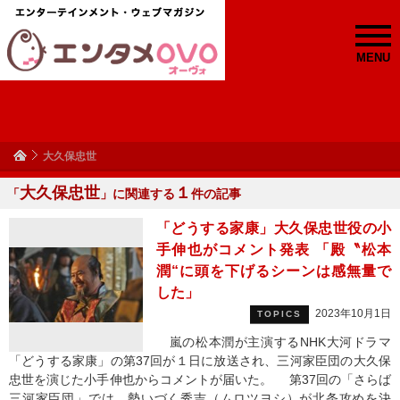
MENU
大久保忠世
大久保忠世
１
「
」に関連する
件の記事
「どうする家康」大久保忠世役の小
手伸也がコメント発表 「殿〝松本
潤“に頭を下げるシーンは感無量で
した」
2023年10月1日
TOPICS
嵐の松本潤が主演するNHK大河ドラマ
「どうする家康」の第37回が１日に放送され、三河家臣団の大久保
忠世を演じた小手伸也からコメントが届いた。 第37回の「さらば
三河家臣団」では、勢いづく秀吉（ムロツヨシ）が北条攻めを決