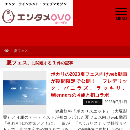
MENU
夏フェス
夏フェス
１
「
」に関連する
件の記事
ポカリの2023夏フェス向けweb動画
が期間限定で公開！ フレデリッ
ク、バニラズ、ラッキリ、
Wiennersの４組と初コラボ
2023年7月4日
TOPICS
健康飲料「ポカリスエット」（大塚製
薬）と４組のアーティストが初コラボした夏フェス向けweb動画
「それぞれの本気とともに。」篇が、「#ポカリスナップ特設サイ
ト」で、期間限定で公開されている。 今回映像に参加したのは、