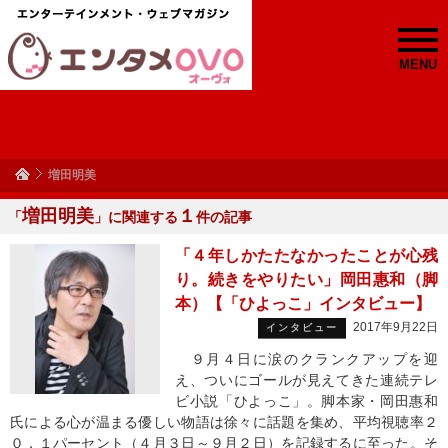
MENU
増田明美
増田明美
１
「
」に関連する
件の記事
「４年しかたたなかったことが心残
り。続きをやりたい」岡田惠和（脚
本）【「ひよっこ」インタビュー】
2017年9月22日
インタビュー
９月４日に涙のクランクアップを迎
え、ついにゴールが見えてきた連続テレ
ビ小説「ひよっこ」。脚本家・岡田惠和
氏による心が温まる優しい物語は徐々に話題を集め、平均視聴率２
０．１パーセント（４月３日～９月２日）を記録するに至った。そ