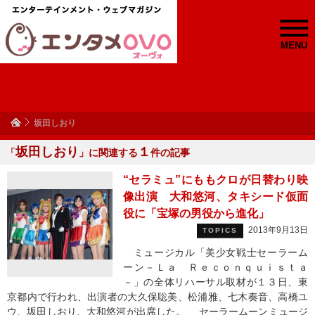
MENU
坂田しおり
坂田しおり
１
「
」に関連する
件の記事
“セラミュ”にももクロが日替わり映
像出演 大和悠河、タキシード仮面
役に「宝塚の男役から進化」
2013年9月13日
TOPICS
ミュージカル「美少女戦士セーラーム
ーン－Ｌａ Ｒｅｃｏｎｑｕｉｓｔａ
－」の全体リハーサル取材が１３日、東
京都内で行われ、出演者の大久保聡美、松浦雅、七木奏音、高橋ユ
ウ、坂田しおり、大和悠河が出席した。 セーラームーンミュージ