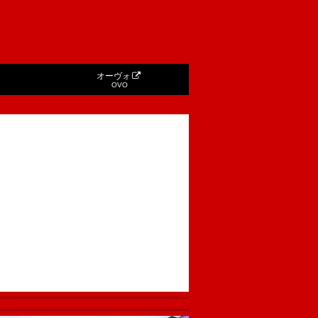
オーヴォ
OVO