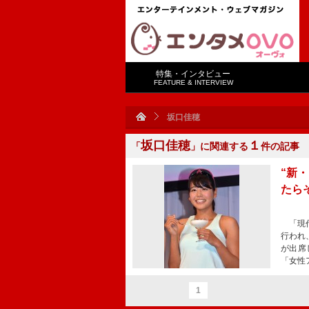
特集・インタビュー
FEATURE & INTERVIEW
坂口佳穂
坂口佳穂
１
「
」に関連する
件の記事
“新
たら
「現代
行われ
が出席
「女性
1