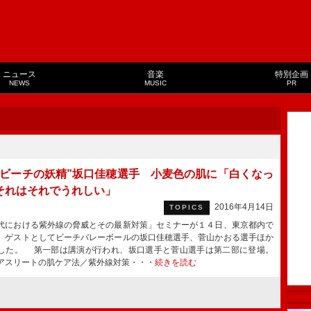
ニュース
音楽
特別企画
NEWS
MUSIC
PR
・ビーチの妖精”坂口佳穂選手 小麦色の肌に「白くなっ
それはそれでうれしい」
2016年4月14日
TOPICS
における紫外線の脅威とその最新対策」セミナーが１４日、東京都内で
、ゲストとしてビーチバレーボールの坂口佳穂選手、菅山かおる選手ほか
した。 第一部は講演が行われ、坂口選手と菅山選手は第二部に登場。
アスリートの肌ケア法／紫外線対策・・・
続きを読む