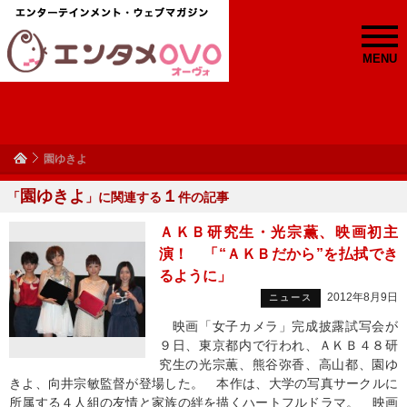
MENU
園ゆきよ
園ゆきよ
１
「
」に関連する
件の記事
ＡＫＢ研究生・光宗薫、映画初主
演！ 「“ＡＫＢだから”を払拭でき
るように」
2012年8月9日
ニュース
映画「女子カメラ」完成披露試写会が
９日、東京都内で行われ、ＡＫＢ４８研
究生の光宗薫、熊谷弥香、高山都、園ゆ
きよ、向井宗敏監督が登場した。 本作は、大学の写真サークルに
所属する４人組の友情と家族の絆を描くハートフルドラマ。 映画