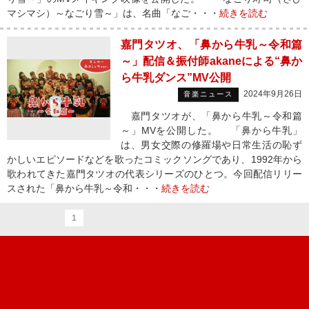
マシマシ）～なごり雪～」は、名曲「なご・・・
続きを読む
嘉門タツオ、「鼻から牛乳～令和篇
～」配信＆振付師akaneによる“鼻か
ら牛乳ダンス”MV公開
2024年9月26日
音楽ニュース
嘉門タツオが、「鼻から牛乳～令和篇
～」MVを公開した。 「鼻から牛乳」
は、男女交際の修羅場や日常生活の恥ず
かしいエピソードなどを歌ったコミックソングであり、1992年から
歌われてきた嘉門タツオの代表シリーズのひとつ。今回配信リリー
スされた「鼻から牛乳～令和・・・
続きを読む
1