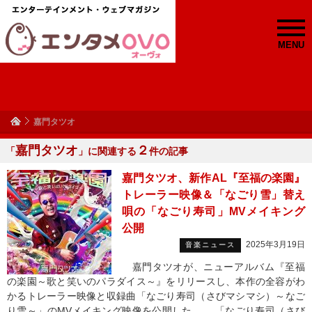
MENU
嘉門タツオ
嘉門タツオ
２
「
」に関連する
件の記事
嘉門タツオ、新作AL『至福の楽園』
トレーラー映像＆「なごり雪」替え
唄の「なごり寿司」MVメイキング
公開
2025年3月19日
音楽ニュース
嘉門タツオが、ニューアルバム『至福
の楽園～歌と笑いのパラダイス～』をリリースし、本作の全容がわ
かるトレーラー映像と収録曲「なごり寿司（さびマシマシ）～なご
り雪～」のMVメイキング映像を公開した。 「なごり寿司（さび