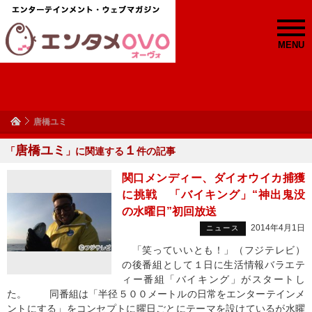
MENU
唐橋ユミ
唐橋ユミ
１
「
」に関連する
件の記事
関口メンディー、ダイオウイカ捕獲
に挑戦 「バイキング」“神出鬼没
の水曜日”初回放送
2014年4月1日
ニュース
「笑っていいとも！」（フジテレビ）
の後番組として１日に生活情報バラエテ
ィー番組「バイキング」がスタートし
た。 同番組は「半径５００メートルの日常をエンターテインメ
ントにする」をコンセプトに曜日ごとにテーマを設けているが水曜