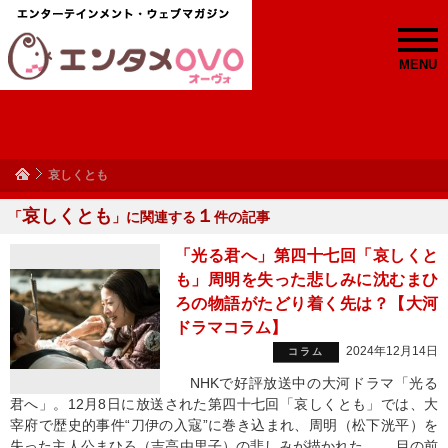
MENU
哀しくとも
哀しくとも
１
「
」に関連する
件の記事
「光る君へ」第四十七回「哀しくと
も」周明を失った悲しみに沈むまひ
ろの物語がたどり着く先は？【大河
ドラマコラム】
2024年12月14日
コラム
NHKで好評放送中の大河ドラマ「光る
君へ」。12月8日に放送された第四十七回「哀しくとも」では、大
宰府で歴史的事件“刀伊の入寇”に巻き込まれ、周明（松下洸平）を
失った主人公まひろ（吉高由里子）の悲しみが描かれた。 目の前