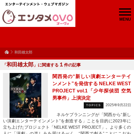
MENU
和田雄太郎
和田雄太郎
１
「
」に関連する
件の記事
関西発の“新しい演劇エンターテイ
ンメント”を発信する NELKE WEST
PROJECT vol.1「少年探偵団 空気
男事件」上演決定
2025年9月22日
TOPICS
ネルケプランニングが「関西から“新し
い演劇エンターテインメント”を創造する」ことを目的に2023年に
立ち上げたプロジェクト「NELKE WEST PROJECT」。より多くの
人に「演劇」の楽しみを届けるべく、“関西で創る”ことにこだわ