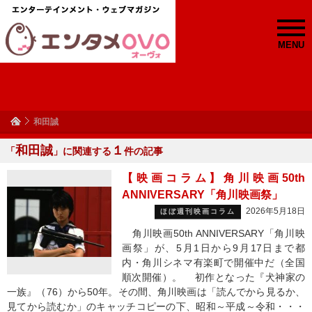
MENU
和田誠
和田誠
１
「
」に関連する
件の記事
【映画コラム】角川映画50th
ANNIVERSARY「角川映画祭」
2026年5月18日
ほぼ週刊映画コラム
角川映画50th ANNIVERSARY「角川映
画祭」が、5月1日から9月17日まで都
内・角川シネマ有楽町で開催中だ（全国
順次開催）。 初作となった『犬神家の
一族』（76）から50年。その間、角川映画は「読んでから見るか、
見てから読むか」のキャッチコピーの下、昭和～平成～令和・・・