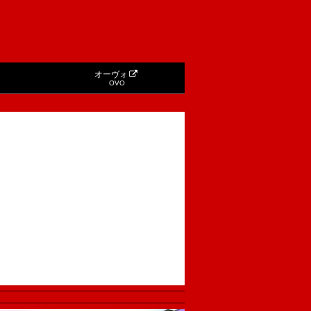
オーヴォ
OVO