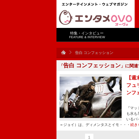
特集・インタビュー
FEATURE & INTERVIEW
告白 コンフェッション
告白 コンフェッション
「
」に関連
【週
フュ
ンフ
『マッ
も水も
いるバ
＝ジョイ）は、ディメンタスとイモ・・・
続き
1