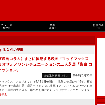
ニュース
音楽
特別企画
NEWS
MUSIC
PR
１
する
件の記事
末映画コラム】まさに体感する映画『マッドマックス
リオサ』／ワンシチュエーションの二人芝居『告白 コ
ェッション』
2024年5月30日
ほぼ週刊映画コラム
ドマックス フュリオサ』（5月31日公開） 世界の崩壊から45年。石油
尽きかけた未来世界。暴君ディメンタス将軍（クリス・ヘムズワース）率
イカー軍団の手に落ち、母の命を奪われたフュリオサ（アニヤ・テイラー
を読む