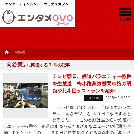
MENU
向谷実
向谷実
１
「
」に関連する
件の記事
テレビ朝日、鉄道バラエティー特番
を生放送 梅小路蒸気機関車館の閉
館や北斗星ラストランを紹介
2015年8月23日
TOPICS
テレビ朝日は２３日、「鉄道生バラエ
ティ あさテツ」を ３０日に放送すると
発表した。 この番組は生放送の鉄道バ
ラエティー特番で、鉄道にまつわるさまざまなニュースや話題をお
届けするというもの。 ３０日に営業を終了する京都市の「梅小路