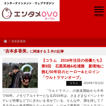
MENU
吉本多香美
吉本多香美
１
「
」に関連する
件の記事
【コラム 2016年注目の俳優たち】
第9回 石黒英雄&松浦雅 新境地に
挑む50年目のヒーロー&ヒロイン
「ウルトラマンオーブ」
2016年7月12日
コラム
「ウルトラマン」の放送開始から今年
で50年。メモリアルイヤーとなる2016年は、さまざまなイベントや
テレビ特番などでにぎわいを見せている。そんな中、満を持して７
月９日から放送開始となったのが、シリーズ最新作「ウルトラマン