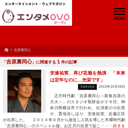
MENU
吉原裏同心
吉原裏同心
１
「
」に関連する
件の記事
安達祐実、再び花魁を熱演 「本来
は定年なのに…光栄です」
2015年10月29日
TOPICS
正月時代劇「吉原裏同心～新春吉原の
大火～」のスタジオ取材会が２９日、神
奈川県横浜市で行われ、出演者の小出恵
介、貫地谷しほり、安達祐実、近藤正臣
が出席した。 ２０１４年６月から放送し人気を博した木曜時代劇
「吉原裏同心」のスペシャル版。お正月の吉原で起こ・・・
続きを