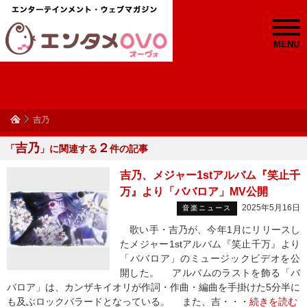
MENU
吉乃
吉乃
２
「
」に関連する
件の記事
吉乃、メジャー1stアルバム『笑止千
万』より「ババロア」MV公開
2025年5月16日
音楽ニュース
歌い手・吉乃が、今年1月にリリースし
たメジャー1stアルバム『笑止千万』より
「ババロア」のミュージックビデオを公
開した。 アルバムのラストを飾る「バ
バロア」は、カンザキイオリが作詞・作曲・編曲を手掛けた5分半に
も及ぶロックバラードとなっている。 また、吉・・・
続きを読む