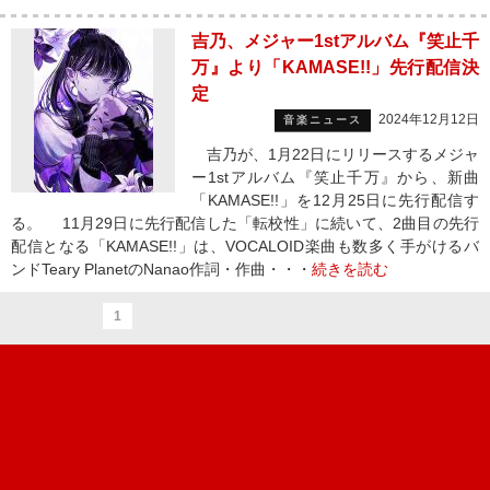
吉乃、メジャー1stアルバム『笑止千
万』より「KAMASE!!」先行配信決
定
2024年12月12日
音楽ニュース
吉乃が、1月22日にリリースするメジャ
ー1stアルバム『笑止千万』から、新曲
「KAMASE!!」を12月25日に先行配信す
る。 11月29日に先行配信した「転校性」に続いて、2曲目の先行
配信となる「KAMASE!!」は、VOCALOID楽曲も数多く手がけるバ
ンドTeary PlanetのNanao作詞・作曲・・・
続きを読む
1