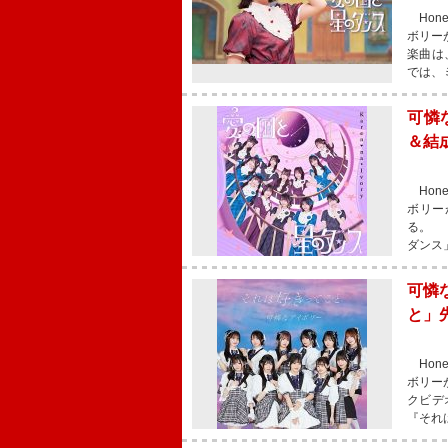
Hon
ボリー
楽曲は
では、
可憐
＆結
Hon
ボリー
る。 
ダンス
可憐
と」
Hon
ボリー
クビデ
『それ