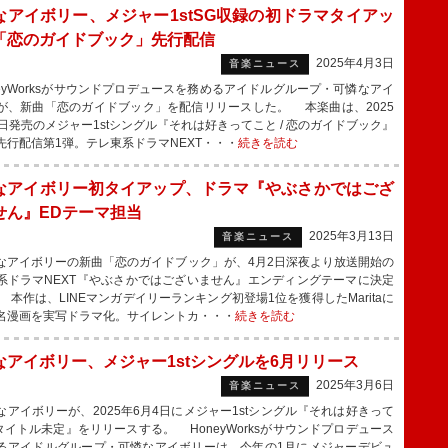
なアイボリー、メジャー1stSG収録の初ドラマタイアッ
「恋のガイドブック」先行配信
2025年4月3日
音楽ニュース
eyWorksがサウンドプロデュースを務めるアイドルグループ・可憐なアイ
が、新曲「恋のガイドブック」を配信リリースした。 本楽曲は、2025
4日発売のメジャー1stシングル『それは好きってこと / 恋のガイドブック』
先行配信第1弾。テレ東系ドラマNEXT・・・
続きを読む
なアイボリー初タイアップ、ドラマ『やぶさかではござ
せん』EDテーマ担当
2025年3月13日
音楽ニュース
アイボリーの新曲「恋のガイドブック」が、4月2日深夜より放送開始の
系ドラマNEXT『やぶさかではございません』エンディングテーマに決定
 本作は、LINEマンガデイリーランキング初登場1位を獲得したMaritaに
名漫画を実写ドラマ化。サイレントカ・・・
続きを読む
なアイボリー、メジャー1stシングルを6月リリース
2025年3月6日
音楽ニュース
アイボリーが、2025年6月4日にメジャー1stシングル『それは好きって
/ タイトル未定』をリリースする。 HoneyWorksがサウンドプロデュース
るアイドルグループ・可憐なアイボリーは、今年の1月にメジャーデビュ