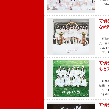
ーアル
可憐
な旅
可憐な
ム『白
リエイ
ープ、
可憐
ちと
可憐な
新曲「
ニット
アイボ
可憐