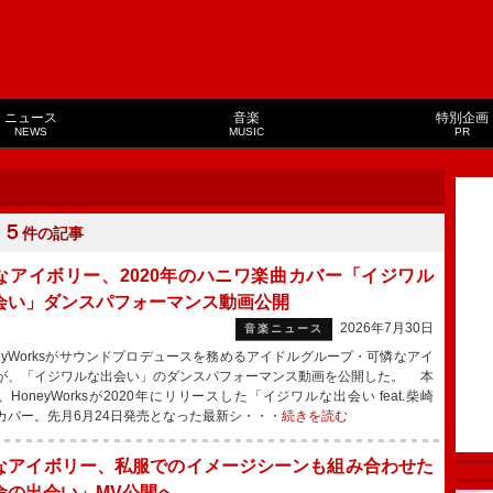
ニュース
音楽
特別企画
NEWS
MUSIC
PR
１５
件の記事
なアイボリー、2020年のハニワ楽曲カバー「イジワル
会い」ダンスパフォーマンス動画公開
2026年7月30日
音楽ニュース
eyWorksがサウンドプロデュースを務めるアイドルグループ・可憐なアイ
が、「イジワルな出会い」のダンスパフォーマンス動画を公開した。 本
HoneyWorksが2020年にリリースした「イジワルな出会い feat.柴崎
カバー。先月6月24日発売となった最新シ・・・
続きを読む
なアイボリー、私服でのイメージシーンも組み合わせた
命の出会い」MV公開へ