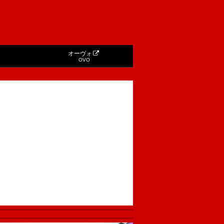
オーヴォ
OVO