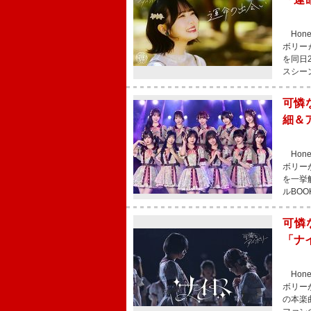
Hon
ボリー
を同日
スシー
可憐
細＆
Hon
ボリー
を一挙
ルBO
可憐
「ナ
Hon
ボリー
の本楽