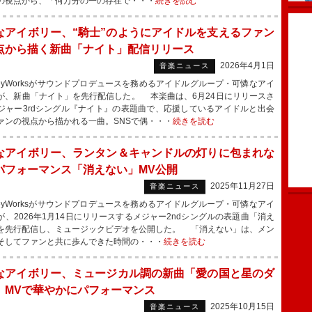
の視点から、「何万分の一の存在で・・・
続きを読む
なアイボリー、“騎士”のようにアイドルを支えるファン
点から描く新曲「ナイト」配信リリース
2026年4月1日
音楽ニュース
eyWorksがサウンドプロデュースを務めるアイドルグループ・可憐なアイ
が、新曲「ナイト」を先行配信した。 本楽曲は、6月24日にリリースさ
ジャー3rdシングル『ナイト』の表題曲で、応援しているアイドルと出会
ァンの視点から描かれる一曲。SNSで偶・・・
続きを読む
なアイボリー、ランタン＆キャンドルの灯りに包まれな
パフォーマンス「消えない」MV公開
2025年11月27日
音楽ニュース
eyWorksがサウンドプロデュースを務めるアイドルグループ・可憐なアイ
が、2026年1月14日にリリースするメジャー2ndシングルの表題曲「消え
を先行配信し、ミュージックビデオを公開した。 「消えない」は、メン
そしてファンと共に歩んできた時間の・・・
続きを読む
なアイボリー、ミュージカル調の新曲「愛の国と星のダ
」MVで華やかにパフォーマンス
2025年10月15日
音楽ニュース