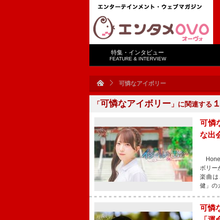
特集・インタビュー
FEATURE & INTERVIEW
可憐なアイボリー
可憐なアイボリー
「
」に関連する
可憐
な出
Hon
ボリー
楽曲は、
健」の
可憐
「運