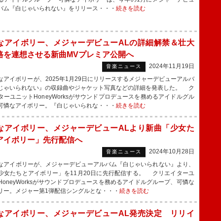
バム『白じゃいられない』をリリース・・・
続きを読む
なアイボリー、メジャーデビューALの詳細解禁＆壮大
路を連想させる新曲MVプレミア公開へ
2024年11月19日
音楽ニュース
アイボリーが、2025年1月29日にリリースするメジャーデビューアルバ
じゃいられない』の収録曲やジャケット写真などの詳細を発表した。 ク
ターユニットHoneyWorksがサウンドプロデュースを務めるアイドルグル
可憐なアイボリー。『白じゃいられな・・・
続きを読む
なアイボリー、メジャーデビューALより新曲「少女た
アイボリー」先行配信へ
2024年10月28日
音楽ニュース
アイボリーが、メジャーデビューアルバム『白じゃいられない』より、
少女たちとアイボリー」を11月20日に先行配信する。 クリエイターユ
HoneyWorksがサウンドプロデュースを務めるアイドルグループ、可憐な
リー。メジャー第1弾配信シングルとな・・・
続きを読む
なアイボリー、メジャーデビューAL発売決定 リリイ