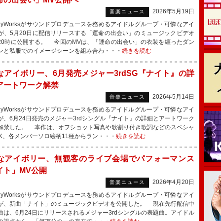
2026年5月19日
音楽ニュース
eyWorksがサウンドプロデュースを務めるアイドルグループ・可憐なアイ
が、5月20日に配信リリースする「運命の出会い」のミュージックビデオ
20時に公開する。 今回のMVは、「運命の出会い」の衣装を纏ったダン
ンと私服でのイメージシーンを組み合わ・・・
続きを読む
なアイボリー、6月発売メジャー3rdSG『ナイト』の詳
アートワーク解禁
2026年5月14日
音楽ニュース
eyWorksがサウンドプロデュースを務めるアイドルグループ・可憐なアイ
が、6月24日発売のメジャー3rdシングル『ナイト』の詳細とアートワーク
解禁した。 本作は、オフショット写真や歌割り付き歌詞などのスペシャ
OK、各メンバーソロ絵柄11種からラン・・・
続きを読む
なアイボリー、無観客のライブ会場でパフォーマンス
イト」MV公開
2026年4月20日
音楽ニュース
eyWorksがサウンドプロデュースを務めるアイドルグループ・可憐なアイ
が、新曲「ナイト」のミュージックビデオを公開した。 現在先行配信中
曲は、6月24日にリリースされるメジャー3rdシングルの表題曲。アイドル