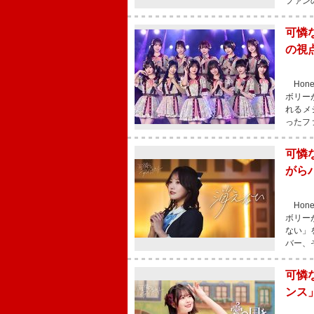
ファン
可憐
の視
Hon
ボリー
れるメ
ったフ
可憐
がら
Hon
ボリー
ない」
バー、
可憐
ンス