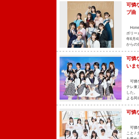
可憐
プ曲
Hon
ボリー
年6月
からの
可憐
いま
可憐な
テレ東
した。
よる同
可憐
可憐な
こと 
を務め