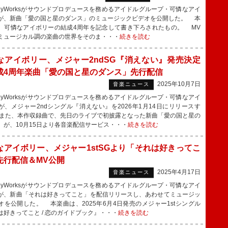
eyWorksがサウンドプロデュースを務めるアイドルグループ・可憐なアイ
が、新曲「愛の国と星のダンス」のミュージックビデオを公開した。 本
、可憐なアイボリーの結成4周年を記念して書き下ろされたもの。 MV
ミュージカル調の楽曲の世界をそのま・・・
続きを読む
なアイボリー、メジャー2ndSG『消えない』発売決定
成4周年楽曲「愛の国と星のダンス」先行配信
2025年10月7日
音楽ニュース
eyWorksがサウンドプロデュースを務めるアイドルグループ・可憐なアイ
が、メジャー2ndシングル『消えない』を2026年1月14日にリリースす
また、本作収録曲で、先日のライブで初披露となった新曲「愛の国と星の
」が、10月15日より各音楽配信サービス・・・
続きを読む
なアイボリー、メジャー1stSGより「それは好きってこ
先行配信＆MV公開
2025年4月17日
音楽ニュース
eyWorksがサウンドプロデュースを務めるアイドルグループ・可憐なアイ
が、新曲「それは好きってこと」を配信リリースし、あわせてミュージッ
オを公開した。 本楽曲は、2025年6月4日発売のメジャー1stシングル
は好きってこと / 恋のガイドブック』・・・
続きを読む