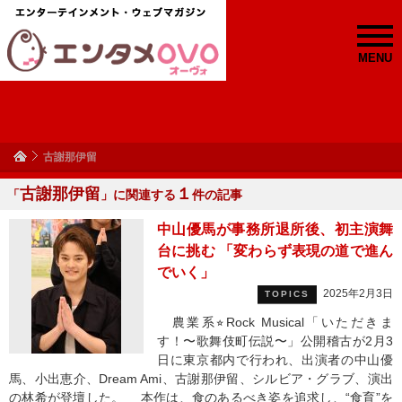
MENU
古謝那伊留
古謝那伊留
１
「
」に関連する
件の記事
中山優馬が事務所退所後、初主演舞
台に挑む 「変わらず表現の道で進ん
でいく」
2025年2月3日
TOPICS
農業系⭐︎Rock Musical「いただきま
す！〜歌舞伎町伝説〜」公開稽古が2月3
日に東京都内で行われ、出演者の中山優
馬、小出恵介、Dream Ami、古謝那伊留、シルビア・グラブ、演出
の林希が登壇した。 本作は、食のあるべき姿を追求し、“食育”を