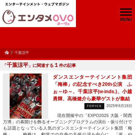
MENU
千葉涼平
千葉涼平
１
「
」に関連する
件の記事
ダンスエンターテインメント集団
「梅棒」の記念すべき20th公演 ふ
ぉ～ゆ～、千葉涼平(w-inds.)、小越
勇輝、高橋健介ら豪華ゲストが集結
2025年8月19日
TOPICS
現在開催中の「EXPO2025 大阪・関西
万博」の幕開けを飾るオープニングプログラムの演出・振り付けで
も話題となっている人気のダンスエンターテインメント集団「梅
棒」。 梅棒は、劇場での自身の主催公演を中⼼に、「嵐」や