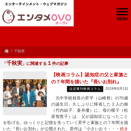
MENU
千秋実
千秋実
１
「
」に関連する
件の記事
【映画コラム】認知症の父と家族と
の７年間を描いた『長いお別れ』
2019年6月1日
ほぼ週刊映画コラム
元中学校校長の昇平（山崎努）の70歳
の誕生日。久しぶりに帰省した２人の娘
（竹内結子、蒼井優）に、母の曜子（松
原智恵子）は、父が認知症になったこと
を告げる。ゆっくりと記憶を失っていく昇平と家族との７年間を描
いた『長いお別れ』が公開された。原作は『小さいおう・・・
続き