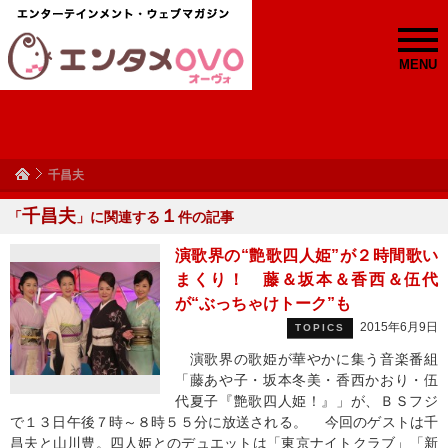
MENU
千昌夫
千昌夫
１
「
」に関連する
件の記事
演歌界の“艶歌四人姫”が２時間歌い
まくり！ 藤＆坂本＆香西＆伍代
が“ぶっちゃけトーク”も
2015年6月9日
TOPICS
演歌界の歌姫が華やかに集う音楽番組
「藤あや子・坂本冬美・香西かおり・伍
代夏子『艶歌四人姫！』」が、ＢＳフジ
で１３日午後７時～８時５５分に放送される。 今回のゲストは千
昌夫と山川豊。四人姫とのデュエットは「東京ナイトクラブ」「新