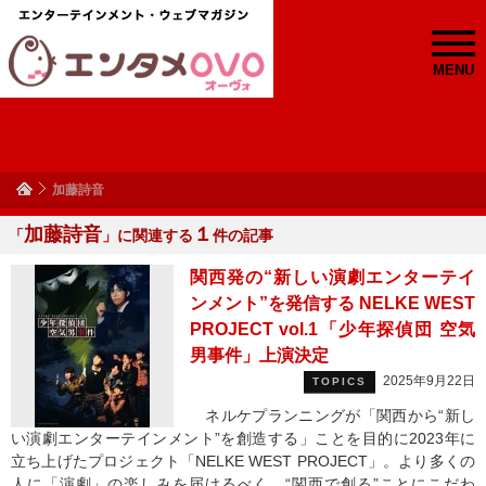
MENU
加藤詩音
加藤詩音
１
「
」に関連する
件の記事
関西発の“新しい演劇エンターテイ
ンメント”を発信する NELKE WEST
PROJECT vol.1「少年探偵団 空気
男事件」上演決定
2025年9月22日
TOPICS
ネルケプランニングが「関西から“新し
い演劇エンターテインメント”を創造する」ことを目的に2023年に
立ち上げたプロジェクト「NELKE WEST PROJECT」。より多くの
人に「演劇」の楽しみを届けるべく、“関西で創る”ことにこだわ