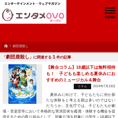
MENU
劇団鹿殺し
劇団鹿殺し
１
「
」に関連する
件の記事
【舞台コラム】18歳以下は無料招待
も！ 子どもも楽しめる夏休みにお
すすめのミュージカル＆舞台
2024年7月19日
コラム
夏休みに向けて、子どもたちに何か新
たな体験をと考える親は多いのではない
だろうか。文化庁では、子どもたちが劇
場・音楽堂等において本格的な実演芸術を鑑賞・体験する機会を提
供するための取り組みとして、対象公演を対象に小学生～18歳以下