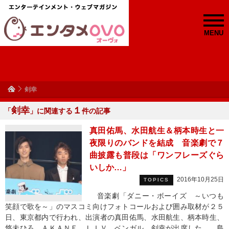
MENU
剣幸
剣幸
１
「
」に関連する
件の記事
真田佑馬、水田航生＆柄本時生と一
夜限りのバンドを結成 音楽劇で７
曲披露も普段は「ワンフレーズぐら
いしか…」
2016年10月25日
TOPICS
音楽劇「ダニー・ボーイズ ～いつも
笑顔で歌を～」のマスコミ向けフォトコールおよび囲み取材が２５
日、東京都内で行われ、出演者の真田佑馬、水田航生、柄本時生、
悠未ひろ、ＡＫＡＮＥ ＬＩＶ、ベンガル、剣幸が出席した。 島