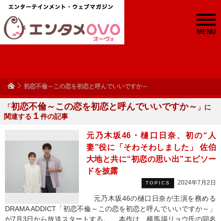
MENU
初恋不倫～この恋を初恋と呼んでいいですか～
初恋不倫～この恋を初恋と呼んでいいですか～
「
」に
１
関連する
件の記事
元乃木坂46・樋口日奈、初の“人
妻”役に「そわそわしました」 佐伯
大地と共に“初恋の思い出”エピソー
ドを披露
2024年7月2日
TOPICS
元乃木坂46の樋口日奈が主演を務める
DRAMA ADDICT「初恋不倫～この恋を初恋と呼んでいいですか～」
が7月3日から放送スタートする。 本作は、横馬場リョウ氏の同名