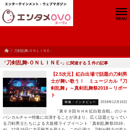
MENU
刀剣乱舞-ＯＮＬＩＮＥ-
刀剣乱舞-ＯＮＬＩＮＥ-
１
「
」に関連する
件の記事
【2.5次元】紅白出場で話題の刀剣男
士が舞い歌う！ ミュージカル『刀
剣乱舞』～真剣乱舞祭2018～リポー
ト
2018年12月16日
特集・インタビュー
「第６９回ＮＨＫ紅白歌合戦」のジャ
パンカルチャー特集に出演することが決まり、広く話題となってい
る刀剣男士たちによる大規模ライブイベント「真剣乱舞祭2018」
が、12月16日に大千秋楽を迎えた。この公演は、刀剣が戦士の姿と