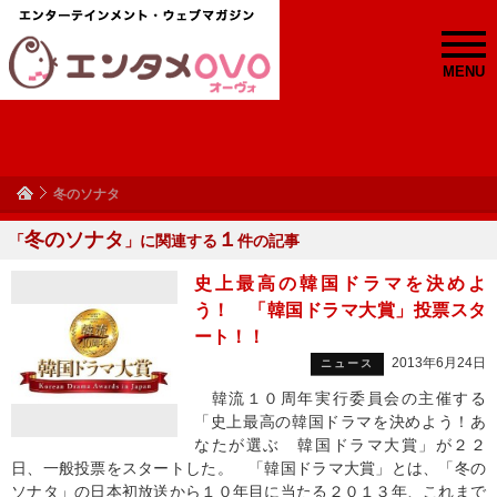
MENU
冬のソナタ
冬のソナタ
１
「
」に関連する
件の記事
史上最高の韓国ドラマを決めよ
う！ 「韓国ドラマ大賞」投票スタ
ート！！
2013年6月24日
ニュース
韓流１０周年実行委員会の主催する
「史上最高の韓国ドラマを決めよう！あ
なたが選ぶ 韓国ドラマ大賞」が２２
日、一般投票をスタートした。 「韓国ドラマ大賞」とは、「冬の
ソナタ」の日本初放送から１０年目に当たる２０１３年、これまで