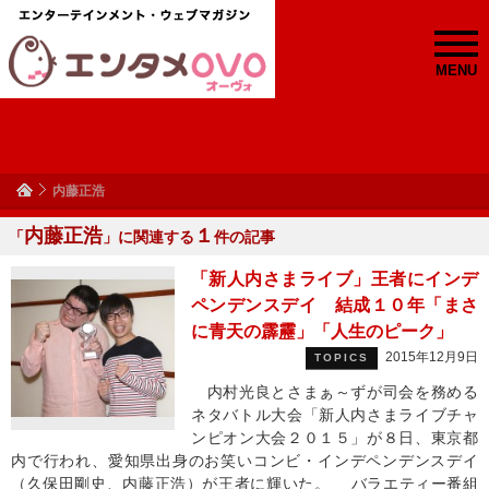
MENU
内藤正浩
内藤正浩
１
「
」に関連する
件の記事
「新人内さまライブ」王者にインデ
ペンデンスデイ 結成１０年「まさ
に青天の霹靂」「人生のピーク」
2015年12月9日
TOPICS
内村光良とさまぁ～ずが司会を務める
ネタバトル大会「新人内さまライブチャ
ンピオン大会２０１５」が８日、東京都
内で行われ、愛知県出身のお笑いコンビ・インデペンデンスデイ
（久保田剛史、内藤正浩）が王者に輝いた。 バラエティー番組