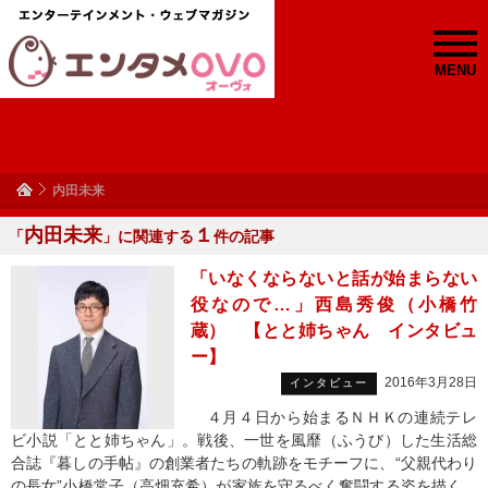
MENU
内田未来
内田未来
１
「
」に関連する
件の記事
「いなくならないと話が始まらない
役なので…」西島秀俊（小橋竹
蔵） 【とと姉ちゃん インタビュ
ー】
2016年3月28日
インタビュー
４月４日から始まるＮＨＫの連続テレ
ビ小説「とと姉ちゃん」。戦後、一世を風靡（ふうび）した生活総
合誌『暮しの手帖』の創業者たちの軌跡をモチーフに、“父親代わり
の長女”小橋常子（高畑充希）が家族を守るべく奮闘する姿を描く。