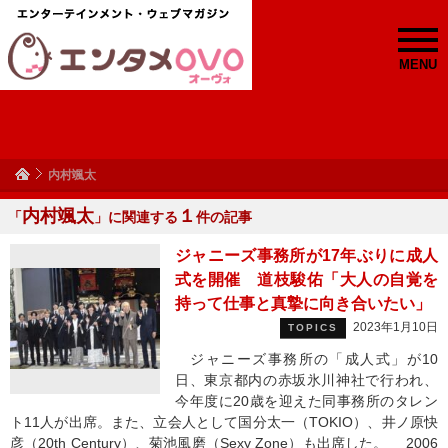
MENU
内村颯太
内村颯太
１
「
」に関連する
件の記事
ジャニーズ事務所が17年ぶりに成人
式を開催 道枝駿佑「大人の自覚を
持って仕事と真摯に向き合いたい」
2023年1月10日
TOPICS
ジャニーズ事務所の「成人式」が10
日、東京都内の赤坂氷川神社で行われ、
今年度に20歳を迎えた同事務所のタレン
ト11人が出席。また、立会人として国分太一（TOKIO）、井ノ原快
彦（20th Century）、菊池風磨（Sexy Zone）も出席した。 2006