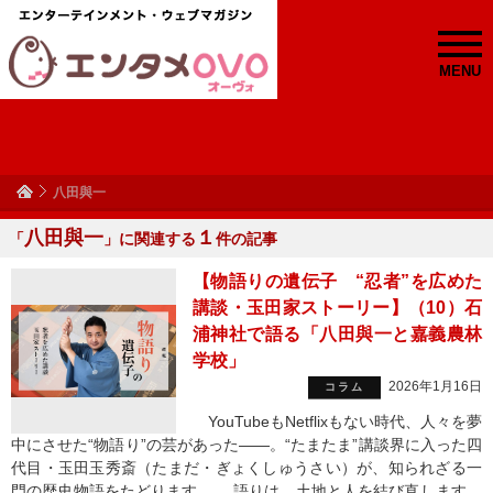
MENU
八田與一
八田與一
１
「
」に関連する
件の記事
【物語りの遺伝子 “忍者”を広めた
講談・玉田家ストーリー】（10）石
浦神社で語る「八田與一と嘉義農林
学校」
2026年1月16日
コラム
YouTubeもNetflixもない時代、人々を夢
中にさせた“物語り”の芸があった——。“たまたま”講談界に入った四
代目・玉田玉秀斎（たまだ・ぎょくしゅうさい）が、知られざる一
門の歴史物語をたどります。 語りは、土地と人を結び直します。