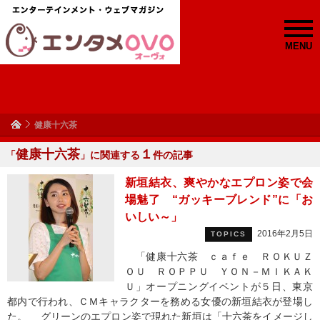
MENU
健康十六茶
健康十六茶
１
「
」に関連する
件の記事
新垣結衣、爽やかなエプロン姿で会
場魅了 “ガッキーブレンド”に「お
いしい～」
2016年2月5日
TOPICS
「健康十六茶 ｃａｆｅ ＲＯＫＵＺ
ＯＵ ＲＯＰＰＵ ＹＯＮ－ＭＩＫＡＫ
Ｕ」オープニングイベントが５日、東京
都内で行われ、ＣＭキャラクターを務める女優の新垣結衣が登場し
た。 グリーンのエプロン姿で現れた新垣は「十六茶をイメージし