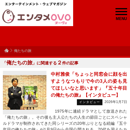
MENU
俺たちの旅
俺たちの旅
２
「
」に関連する
件の記事
中村雅俊「ちょっと同窓会に顔を出
すようなつもりで今の3人の姿も見
てほしいなと思います」『五十年目
の俺たちの旅』【インタビュー】
2026年1月7日
インタビュー
1975年に連続ドラマとして放送された
「俺たちの旅」。その後も主人公たちの人生の節目ごとにスペシャ
ルドラマが制作されてきた同シリーズの20年ぶりとなる続編『五十
年目の俺たちの旅』が1月9日から全国公開される。70代を迎えたカ