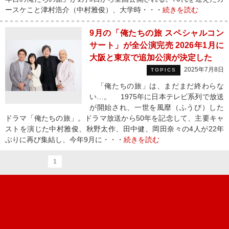
ースケこと津村浩介（中村雅俊）、大学時・・・
続きを読む
9月の「俺たちの旅 スペシャルコン
サート」が全公演完売 2026年1月に
大阪と東京で追加公演が決定した
2025年7月8日
TOPICS
「俺たちの旅」は、まだまだ終わらな
い…。 1975年に日本テレビ系列で放送
が開始され、一世を風靡（ふうび）した
ドラマ「俺たちの旅」。ドラマ放送から50年を記念して、主要キャ
ストを演じた中村雅俊、秋野太作、田中健、岡田奈々の4人が22年
ぶりに再び集結し、今年9月に・・・
続きを読む
1