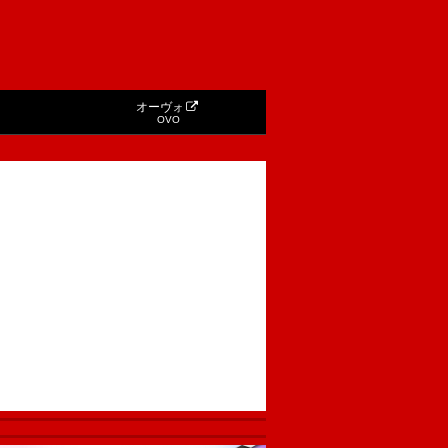
オーヴォ
OVO