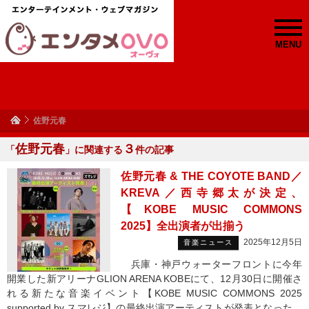
MENU
佐野元春
佐野元春
３
「
」に関連する
件の記事
佐野元春 & THE COYOTE BAND／
KREVA／西寺郷太が決定、
【KOBE MUSIC COMMONS
2025】全出演者が出揃う
2025年12月5日
音楽ニュース
兵庫・神戸ウォーターフロントに今年
開業した新アリーナGLION ARENA KOBEにて、12月30日に開催さ
れる新たな音楽イベント【KOBE MUSIC COMMONS 2025
supported by スマレジ】の最終出演アーティストが発表となった。