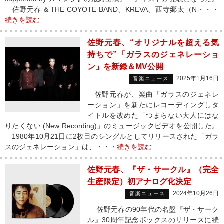
佐野元春 & THE COYOTE BAND、KREVA、西寺郷太（N・・・
続きを読む
佐野元春、“オリジナルを超える気
持ちで”「ガラスのジェネレーショ
ン」を新録＆MV公開
2025年1月16日
音楽ニュース
佐野元春が、楽曲「ガラスのジェネレ
ーション」を新たにレコーディングしタ
イトルを改めた「つまらない大人にはな
りたくない (New Recording)」のミュージックビデオを公開した。
1980年10月21日に2枚目のシングルとしてリリースされた「ガラ
スのジェネレーション」は、・・・
続きを読む
佐野元春、『ザ・サークル』（完全
生産限定）初アナログ化決定
2024年10月26日
音楽ニュース
佐野元春の90年代の名盤『ザ・サーク
ル』30周年記念ボックスのリリースに続