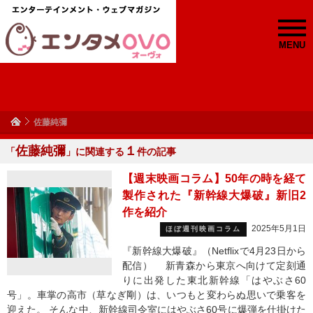
MENU
佐藤純彌
佐藤純彌
１
「
」に関連する
件の記事
【週末映画コラム】50年の時を経て
製作された『新幹線大爆破』新旧2
作を紹介
2025年5月1日
ほぼ週刊映画コラム
『新幹線大爆破』（Netflixで4月23日から
配信） 新青森から東京へ向けて定刻通
りに出発した東北新幹線「はやぶさ60
号」。車掌の高市（草なぎ剛）は、いつもと変わらぬ思いで乗客を
迎えた。 そんな中、新幹線司令室にはやぶさ60号に爆弾を仕掛けた