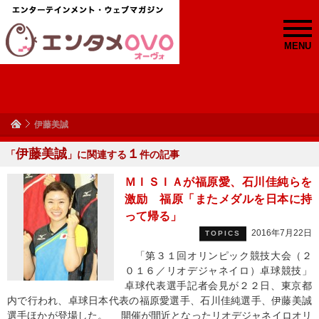
MENU
伊藤美誠
伊藤美誠
１
「
」に関連する
件の記事
ＭＩＳＩＡが福原愛、石川佳純らを
激励 福原「またメダルを日本に持
って帰る」
2016年7月22日
TOPICS
「第３１回オリンピック競技大会（２
０１６／リオデジャネイロ）卓球競技」
卓球代表選手記者会見が２２日、東京都
内で行われ、卓球日本代表の福原愛選手、石川佳純選手、伊藤美誠
選手ほかが登場した。 開催が間近となったリオデジャネイロオリ