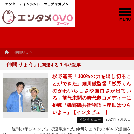
MENU
仲間りょう
仲間りょう
１
「
」に関連する
件の記事
杉野遥亮「100%の力を出し切るこ
とができた」細川徹監督「杉野くん
のかわいらしさや面白さが出てい
る」前代未聞の時代劇コメディーに
挑戦「磯部磯兵衛物語～浮世はつら
いよ～」【インタビュー】
2024年7月10日
インタビュー
「週刊少年ジャンプ」で連載された仲間りょう氏のギャグ漫画を