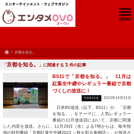
MENU
京都を知る。
京都を知る。
１
「
」に関連する
件の記事
BS11で「京都を知る。」 11月は
紅葉生中継やレギュラー番組で京都
づくしの放送に！
2023年10月31日
TOPICS
日本BS放送（以下、BS11）が、「京都
を知る。」をテーマに、人気レギュラー
番組の11月放送回において、京都に関連
した内容を放送。さらに、11月29日（水）よる7時からは、毎年恒
例の特別番組「京都紅葉生中継2023 ～秋を彩る食物語～」が放送さ