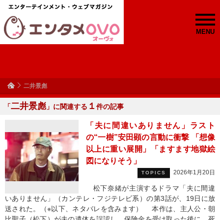
MENU
二井景彪
二井景彪
１
「
」に関連する
件の記事
「夫に間違いありません」ラスト
の“一樹”安田顕の言動に衝撃 「想像
以上に重い展開」「ますます地獄絵
図になりそう」
2026年1月20日
TOPICS
松下奈緒が主演するドラマ「夫に間違
いありません」（カンテレ・フジテレビ系）の第3話が、19日に放
送された。（※以下、ネタバレを含みます） 本作は、主人公・朝
比聖子（松下）が夫の遺体を誤認し、保険金を受け取った後に、死