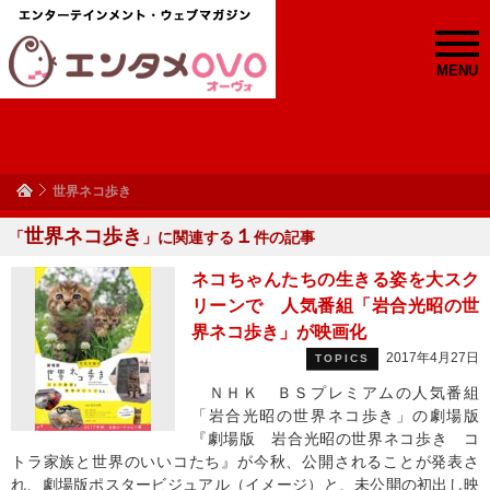
MENU
世界ネコ歩き
世界ネコ歩き
１
「
」に関連する
件の記事
ネコちゃんたちの生きる姿を大スク
リーンで 人気番組「岩合光昭の世
界ネコ歩き」が映画化
2017年4月27日
TOPICS
ＮＨＫ ＢＳプレミアムの人気番組
「岩合光昭の世界ネコ歩き」の劇場版
『劇場版 岩合光昭の世界ネコ歩き コ
トラ家族と世界のいいコたち』が今秋、公開されることが発表さ
れ、劇場版ポスタービジュアル（イメージ）と、未公開の初出し映