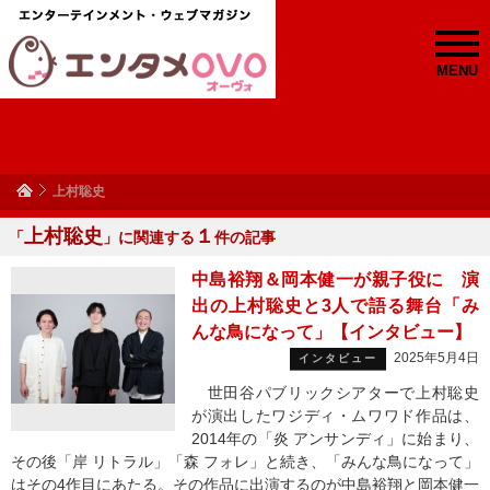
MENU
上村聡史
上村聡史
１
「
」に関連する
件の記事
中島裕翔＆岡本健一が親子役に 演
出の上村聡史と3人で語る舞台「み
んな鳥になって」【インタビュー】
2025年5月4日
インタビュー
世田谷パブリックシアターで上村聡史
が演出したワジディ・ムワワド作品は、
2014年の「炎 アンサンディ」に始まり、
その後「岸 リトラル」「森 フォレ」と続き、「みんな鳥になって」
はその4作目にあたる。その作品に出演するのが中島裕翔と岡本健一