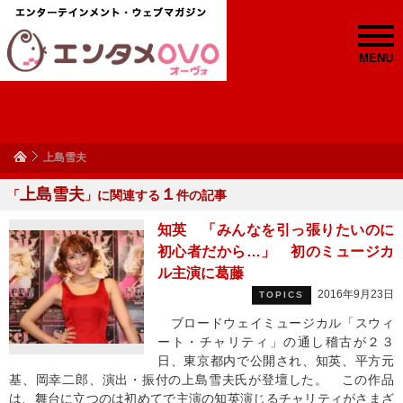
MENU
上島雪夫
上島雪夫
１
「
」に関連する
件の記事
知英 「みんなを引っ張りたいのに
初心者だから…」 初のミュージカ
ル主演に葛藤
2016年9月23日
TOPICS
ブロードウェイミュージカル「スウィ
ート・チャリティ」の通し稽古が２３
日、東京都内で公開され、知英、平方元
基、岡幸二郎、演出・振付の上島雪夫氏が登壇した。 この作品
は、舞台に立つのは初めてで主演の知英演じるチャリティがさまざ