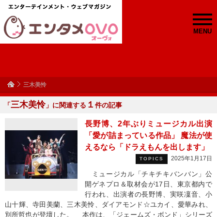
MENU
三木美怜
三木美怜
１
「
」に関連する
件の記事
長野博、2年ぶりミュージカル出演
「愛が詰まっている作品」 魔法が使
えるなら「ドラえもんを出します」
2025年1月17日
TOPICS
ミュージカル「チキチキバンバン」公
開ゲネプロ＆取材会が17日、東京都内で
行われ、出演者の長野博、実咲凜音、小
山十輝、寺田美蘭、三木美怜、ダイアモンド☆ユカイ、愛華みれ、
別所哲也が登壇した。 本作は、「ジェームズ・ボンド」シリーズ