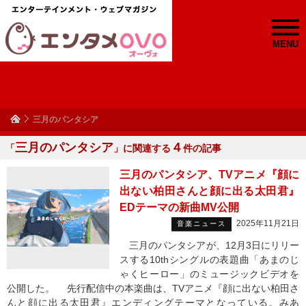
MENU
三月のパンタシア
三月のパンタシア
４
「
」に関連する
件の記事
三月のパンタシア、TVアニメ『顔に
出ない柏田さんと顔に出る太田君』
EDテーマの新曲MV公開
2025年11月21日
音楽ニュース
三月のパンタシアが、12月3日にリリー
スする10thシングルの表題曲「あまのじ
ゃくヒーロー」のミュージックビデオを
公開した。 先行配信中の本楽曲は、TVアニメ『顔に出ない柏田さ
んと顔に出る太田君』エンディングテーマとなっている。みあ