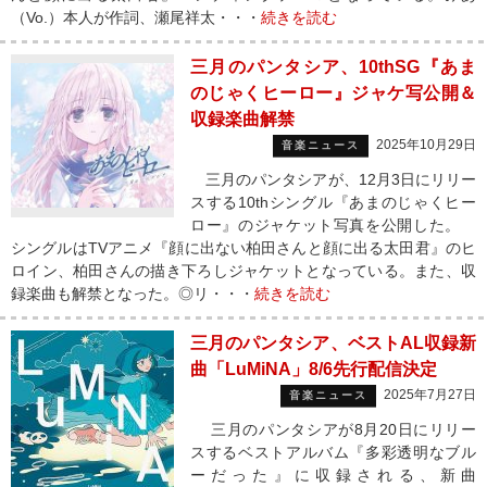
（Vo.）本人が作詞、瀬尾祥太・・・
続きを読む
三月のパンタシア、10thSG『あま
のじゃくヒーロー』ジャケ写公開＆
収録楽曲解禁
2025年10月29日
音楽ニュース
三月のパンタシアが、12月3日にリリー
スする10thシングル『あまのじゃくヒー
ロー』のジャケット写真を公開した。
シングルはTVアニメ『顔に出ない柏田さんと顔に出る太田君』のヒ
ロイン、柏田さんの描き下ろしジャケットとなっている。また、収
録楽曲も解禁となった。◎リ・・・
続きを読む
三月のパンタシア、ベストAL収録新
曲「LuMiNA」8/6先行配信決定
2025年7月27日
音楽ニュース
三月のパンタシアが8月20日にリリー
スするベストアルバム『多彩透明なブル
ーだった』に収録される、新曲