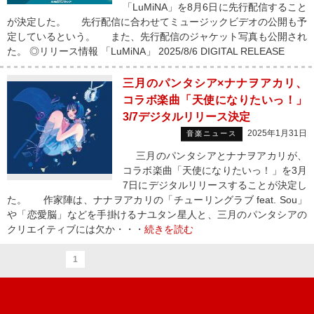
「LuMiNA」を8月6日に先行配信すること
が決定した。 先行配信に合わせてミュージックビデオの公開も予
定しているという。 また、先行配信のジャケット写真も公開され
た。 ◎リリース情報 「LuMiNA」 2025/8/6 DIGITAL RELEASE
三月のパンタシア×ナナヲアカリ、
コラボ楽曲「天使になりたいっ！」
3/7デジタルリリース決定
2025年1月31日
音楽ニュース
三月のパンタシアとナナヲアカリが、
コラボ楽曲「天使になりたいっ！」を3月
7日にデジタルリリースすることが決定し
た。 作家陣は、ナナヲアカリの「チューリングラブ feat. Sou」
や「恋愛脳」などを手掛けるナユタン星人と、三月のパンタシアの
クリエイティブには欠か・・・
続きを読む
1