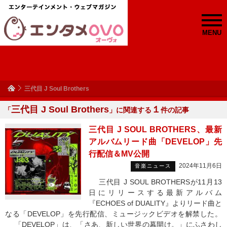
MENU
三代目 J Soul Brothers
三代目 J Soul Brothers
１
「
」に関連する
件の記事
三代目 J SOUL BROTHERS、最新
アルバムリード曲「DEVELOP」先
行配信＆MV公開
2024年11月6日
音楽ニュース
三代目 J SOUL BROTHERSが11月13
日にリリースする最新アルバム
『ECHOES of DUALITY』よりリード曲と
なる「DEVELOP」を先行配信、ミュージックビデオを解禁した。
「DEVELOP」は、「さあ、新しい世界の幕開け。」にふさわし