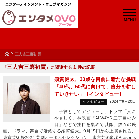
MENU
三人吉三廓初買
三人吉三廓初買
１
「
」に関連する
件の記事
須賀健太、30歳を目前に新たな挑戦
「40代、50代に向けて、自分を耕し
ていきたい」【インタビュー】
2024年8月20日
インタビュー
子役としてデビューし、ドラマ「人に
やさしく」や映画『ALWAYS 三丁目の夕
日』などで注目を集めて以降、数々の映
画、ドラマ、舞台で活躍する須賀健太。9月15日から上演される、
東京芸術祭2024 芸劇オータムセレクション 東京芸術劇場Presents