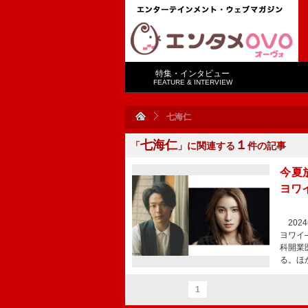
特集・インタビュー
FEATURE & INTERVIEW
七海仁
七海仁
１
「
」に関連する
件の記事
今夏
ヨワ
202
ヨワイ
科開業
る。ほ
1