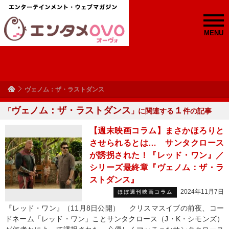
MENU
ヴェノム：ザ・ラストダンス
ヴェノム：ザ・ラストダンス
１
「
」に関連する
件の記事
【週末映画コラム】まさかほろりと
させられるとは… サンタクロース
が誘拐された！『レッド・ワン』／
シリーズ最終章『ヴェノム：ザ・ラ
ストダンス』
2024年11月7日
ほぼ週刊映画コラム
『レッド・ワン』（11月8日公開） クリスマスイブの前夜、コー
ドネーム「レッド・ワン」ことサンタクロース（J・K・シモンズ）