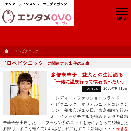
MENU
ロペピクニック
ロペピクニック
１
「
」に関連する
件の記事
多部未華子、愛犬との生活語る
「一緒に温泉行って懐石食べたい」
2015年9月10日
TOPICS
レディースファッションブランド「ロ
ペピクニック マジカルニットコレクシ
ョン」発表会が１０日、東京都内で行わ
れ、イメージモデルを務める女優の多部
未華子が出席した。 ブラウン系のニットを身にまとって登場した
多部は「すごく軽くていい感じ。私にはすごく新鮮な・・・
続きを